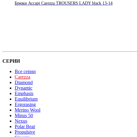
Брюки Accapi Carezza TROUSERS LADY black 13-14
СЕРИИ
Все серии
Carezza
Diamond
Dynamic
Emphasis
Equilibrium
Ergorasing
Merino Wool
Minus 50
Nexus
Polar Bear
Propulsive