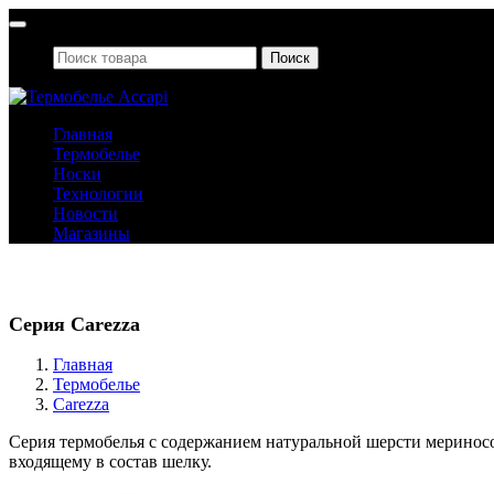
Поиск
Главная
Термобелье
Носки
Технологии
Новости
Магазины
Термобелье
Серия Carezza
Главная
Термобелье
Carezza
Cерия термобелья с содержанием натуральной шерсти мериносов
входящему в состав шелку.