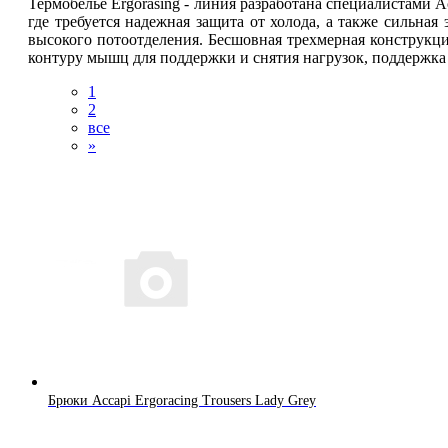
Термобелье Ergorasing - линия разработана специалистами 
где требуется надежная защита от холода, а также сильная
высокого потоотделения. Бесшовная трехмерная конструкц
контуру мышц для поддержки и снятия нагрузок, поддержка
1
2
все
»
Брюки Accapi Ergoracing Trousers Lady Grey