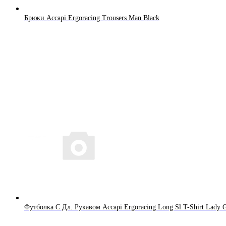
Брюки Accapi Ergoracing Trousers Man Black
Футболка С Дл. Рукавом Accapi Ergoracing Long Sl.T-Shirt Lady 