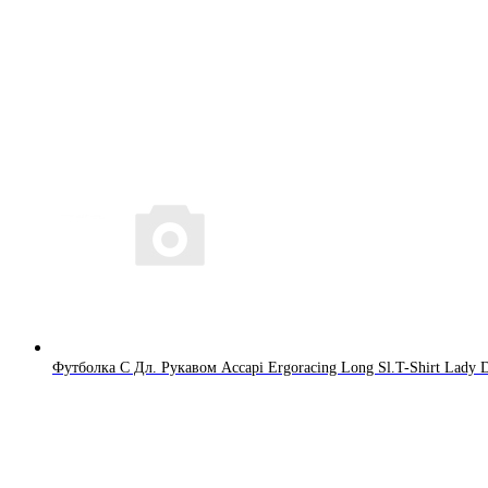
Футболка С Дл. Рукавом Accapi Ergoracing Long Sl.T-Shirt Lady 