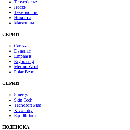
Термобелье
Носки
Технологии
Новости
Магазины
СЕРИИ
Carezza
Dynamic
Emphasis
Ergorasing
Merino Wool
Polar Bear
СЕРИИ
Sinergy
Skin Tech
Tecnosoft Plus
X-country
Equilibrium
ПОДПИСКА