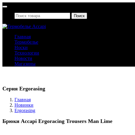
Поиск
Главная
Термобелье
Носки
Технологии
Новости
Магазины
Новинки
Серия Ergorasing
Главная
Новинки
Ergorasing
Брюки Accapi Ergoracing Trousers Man Lime