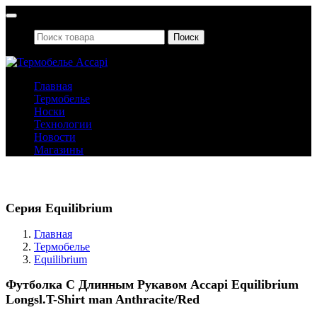
Поиск
Главная
Термобелье
Носки
Технологии
Новости
Магазины
Термобелье
Серия Equilibrium
Главная
Термобелье
Equilibrium
Футболка С Длинным Рукавом Accapi Equilibrium
Longsl.T-Shirt man Anthracite/Red