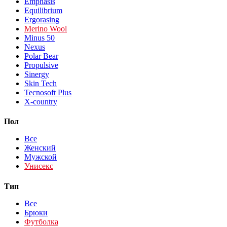
Emphasis
Equilibrium
Ergorasing
Merino Wool
Minus 50
Nexus
Polar Bear
Propulsive
Sinergy
Skin Tech
Tecnosoft Plus
X-country
Пол
Все
Женский
Мужской
Унисекс
Тип
Все
Брюки
Футболка